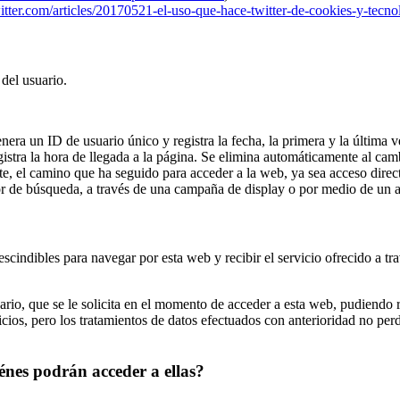
witter.com/articles/20170521-el-uso-que-hace-twitter-de-cookies-y-tecno
 del usuario.
era un ID de usuario único y registra la fecha, la primera y la última v
istra la hora de llegada a la página. Se elimina automáticamente al cam
te, el camino que ha seguido para acceder a la web, ya sea acceso direc
r de búsqueda, a través de una campaña de display o por medio de un a
scindibles para navegar por esta web y recibir el servicio ofrecido a trav
suario, que se le solicita en el momento de acceder a esta web, pudiend
vicios, pero los tratamientos de datos efectuados con anterioridad no pe
énes podrán acceder a ellas?