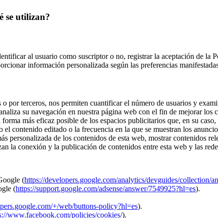
 se utilizan?
identificar al usuario como suscriptor o no, registrar la aceptación de la 
porcionar información personalizada según las preferencias manifestadas
s o por terceros, nos permiten cuantificar el número de usuarios y exami
e analiza su navegación en nuestra página web con el fin de mejorar los 
a forma más eficaz posible de los espacios publicitarios que, en su caso
mo el contenido editado o la frecuencia en la que se muestran los anuncio
s personalizada de los contenidos de esta web, mostrar contenidos releva
zan la conexión y la publicación de contenidos entre esta web y las rede
Google (
https://developers.google.com/analytics/devguides/collection/an
ogle (
https://support.google.com/adsense/answer/7549925?hl=es
).
lopers.google.com/+/web/buttons-policy?hl=es
).
s://www.facebook.com/policies/cookies/
).